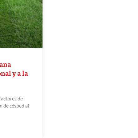
gana
nal y a la
factores de
n de césped al