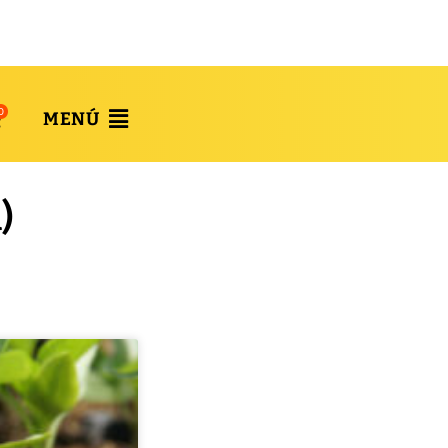
0
MENÚ
)