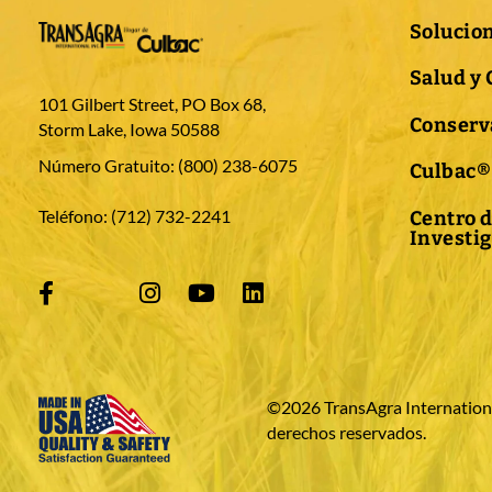
Solucio
Salud y 
101 Gilbert Street, PO Box 68,
Conserva
Storm Lake, Iowa 50588
Número Gratuito:
(800) 238-6075
Culbac®
Teléfono:
(712) 732-2241
Centro d
Investi
©2026 TransAgra International
derechos reservados.