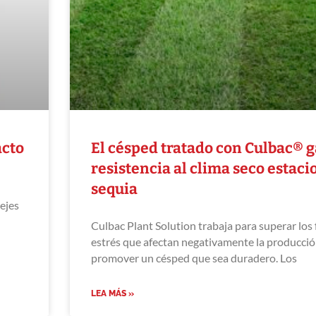
acto
El césped tratado con Culbac® 
resistencia al clima seco estacio
sequia
ejes
Culbac Plant Solution trabaja para superar los 
estrés que afectan negativamente la producció
promover un césped que sea duradero. Los
LEA MÁS »