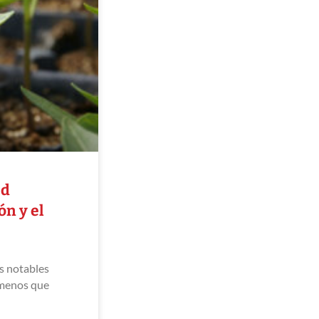
ed
n y el
s notables
 menos que