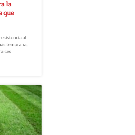
a la
s que
esistencia al
más temprana,
raíces