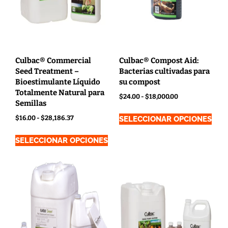
Culbac® Commercial
Culbac® Compost Aid:
Seed Treatment –
Bacterias cultivadas para
Bioestimulante Líquido
su compost
Totalmente Natural para
$
24.00
-
$
18,000.00
Semillas
$
16.00
-
$
28,186.37
SELECCIONAR OPCIONES
SELECCIONAR OPCIONES