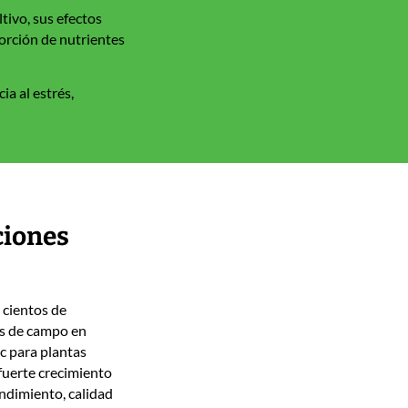
tivo, sus efectos
sorción de nutrientes
a al estrés,
ciones
 cientos de
os de campo en
c para plantas
fuerte crecimiento
endimiento, calidad