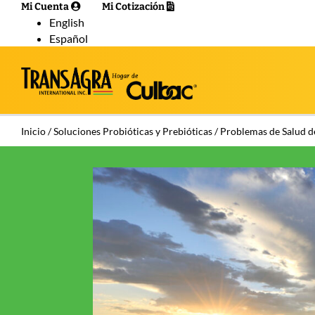
Mi Cuenta
Mi Cotización
English
Español
Inicio
/
Soluciones Probióticas y Prebióticas
/ Problemas de Salud de