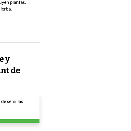
luyen plantas,
hierba.
e y
ant de
 de semillas