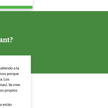
ant?
aliendo a la
nicos porque
a. Los
nas). Se cree
los propios
no están